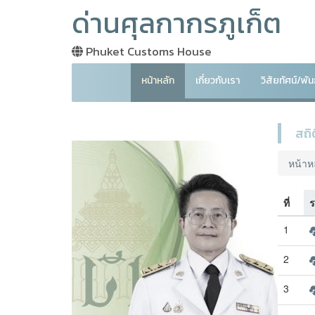
ด่านศุลกากรภูเก็ต
Phuket Customs House
หน้าหลัก
เกี่ยวกับเรา
วิสัยทัศน์/พ
สถิ
หน้าห
ที่
ร
1
2
3