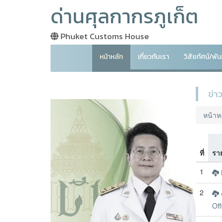
ด่านศุลกากรภูเก็ต
Phuket Customs House
หน้าหลัก
เกี่ยวกับเรา
วิสัยทัศน์/พ
ข่า
หน้าห
ที่
รา
1
N
2
Off