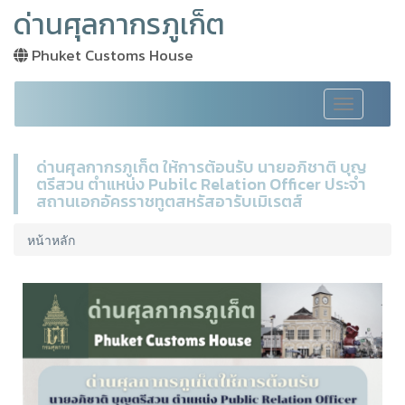
ด่านศุลกากรภูเก็ต
Phuket Customs House
Toggle
navigation
ด่านศุลกากรภูเก็ต ให้การต้อนรับ นายอภิชาติ บุญ
ตรีสวน ตำแหน่ง Pubilc Relation Officer ประจำ
สถานเอกอัครราชทูตสหรัสอารับเมิเรตส์
หน้าหลัก