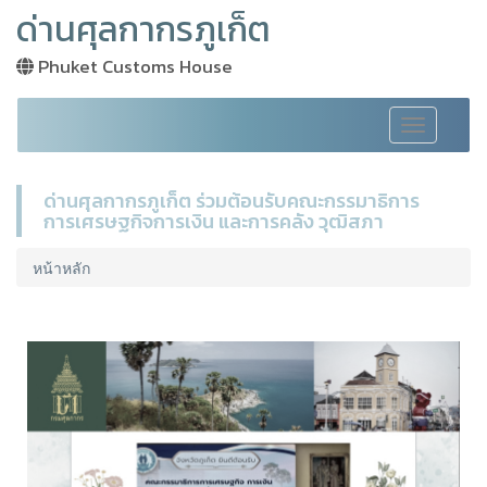
ด่านศุลกากรภูเก็ต
Phuket Customs House
Toggle
navigation
ด่านศุลกากรภูเก็ต ร่วมต้อนรับคณะกรรมาธิการ
การเศรษฐกิจการเงิน และการคลัง วุฒิสภา
หน้าหลัก